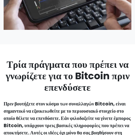
Τρία πράγματα που πρέπει να
γνωρίζετε για το Bitcoin πριν
επενδύσετε
Πριν βουτήξετε στον κόσμο των συναλλαγών Bitcoin, είναι
σημαντικό να εξοικειωθείτε με το περιουσιακό στοιχείο στο
οποίο θέλετε να επενδύσετε. Εάν φιλοδοξείτε να γίνετε έμπορος
Bitcoin, υπάρχουν τρεις βασικές πληροφορίες που πρέπει να
αποκτήσετε. Αυτές οι ιδέες όχι μόνο θα σας βοηθήσουν στη