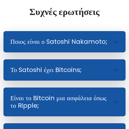
Συχνές ερωτήσεις
Ποιος είναι ο Satoshi Nakamoto;
Το Satoshi έχει Bitcoins;
Είναι το Bitcoin μια ασφάλεια όπως
το Ripple;