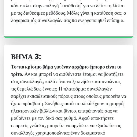
κάντε κλικ στην επιλογή "κατάθεση" για να δείτε τη λίστα
με τις διαθέσιμες μεθόδους. Μόλις γίνει η κατάθεσή σας, ο
λογαριασμός συναλλαγών σας θα ενεργοποιηθεί επίσημα.
ΒΗΜΑ 3:
Το πιο κρίσιμο βήμα για έναν αρχάριο έμπορο είναι το
τρίτο.
Αν και μπορεί να αισθάνεστε έτοιμοι να βουτήξετε
στις συναλλαγές, καλό είναι να ξεκινήσετε κατανοώντας
τις θεμελιώδεις έννοιες. Η πλατφόρμα συναλλαγών
παρέχει εκπαιδευτικούς πόρους στους οποίους μπορείτε να
έχετε πρόσβαση. Συνήθως, αυτά τα υλικά έχουν τη μορφή
ηλεκτρονικών βιβλίων και βίντεο, επιτρέποντάς σας να
μαθαίνετε με τον δικό σας ρυθμό. Αφού αποκτήσετε
επαρκείς γνώσεις, μπορείτε να αρχίσετε να εξασκείτε τις
συναλλαγές χρησιμοποιώντας έναν δοκιμαστικό