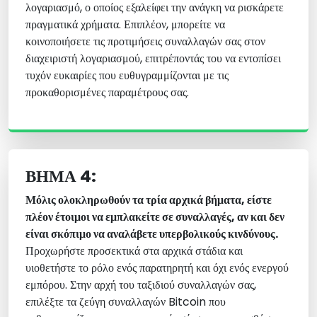
λογαριασμό, ο οποίος εξαλείφει την ανάγκη να ρισκάρετε
πραγματικά χρήματα. Επιπλέον, μπορείτε να
κοινοποιήσετε τις προτιμήσεις συναλλαγών σας στον
διαχειριστή λογαριασμού, επιτρέποντάς του να εντοπίσει
τυχόν ευκαιρίες που ευθυγραμμίζονται με τις
προκαθορισμένες παραμέτρους σας.
ΒΗΜΑ 4:
Μόλις ολοκληρωθούν τα τρία αρχικά βήματα, είστε
πλέον έτοιμοι να εμπλακείτε σε συναλλαγές, αν και δεν
είναι σκόπιμο να αναλάβετε υπερβολικούς κινδύνους.
Προχωρήστε προσεκτικά στα αρχικά στάδια και
υιοθετήστε το ρόλο ενός παρατηρητή και όχι ενός ενεργού
εμπόρου. Στην αρχή του ταξιδιού συναλλαγών σας,
επιλέξτε τα ζεύγη συναλλαγών Bitcoin που