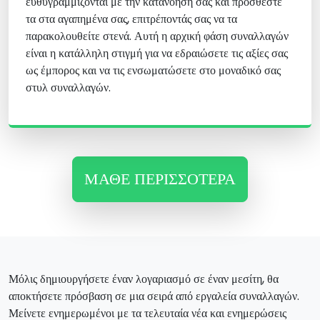
ευθυγραμμίζονται με την κατανόησή σας και προσθέστε
τα στα αγαπημένα σας, επιτρέποντάς σας να τα
παρακολουθείτε στενά. Αυτή η αρχική φάση συναλλαγών
είναι η κατάλληλη στιγμή για να εδραιώσετε τις αξίες σας
ως έμπορος και να τις ενσωματώσετε στο μοναδικό σας
στυλ συναλλαγών.
ΜΆΘΕ ΠΕΡΙΣΣΌΤΕΡΑ
Μόλις δημιουργήσετε έναν λογαριασμό σε έναν μεσίτη, θα
αποκτήσετε πρόσβαση σε μια σειρά από εργαλεία συναλλαγών.
Μείνετε ενημερωμένοι με τα τελευταία νέα και ενημερώσεις