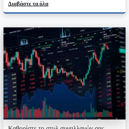
Διαβάστε τα όλα
Καθορίστε το στυλ συναλλαγών σας