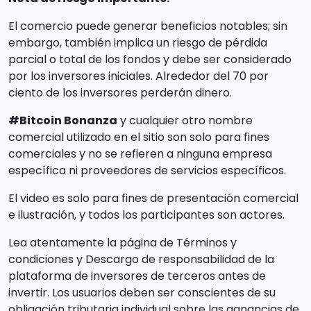
El comercio puede generar beneficios notables; sin
embargo, también implica un riesgo de pérdida
parcial o total de los fondos y debe ser considerado
por los inversores iniciales. Alrededor del 70 por
ciento de los inversores perderán dinero.
#Bitcoin Bonanza
y cualquier otro nombre
comercial utilizado en el sitio son solo para fines
comerciales y no se refieren a ninguna empresa
específica ni proveedores de servicios específicos.
El video es solo para fines de presentación comercial
e ilustración, y todos los participantes son actores.
Lea atentamente la página de Términos y
condiciones y Descargo de responsabilidad de la
plataforma de inversores de terceros antes de
invertir. Los usuarios deben ser conscientes de su
obligación tributaria individual sobre las ganancias de