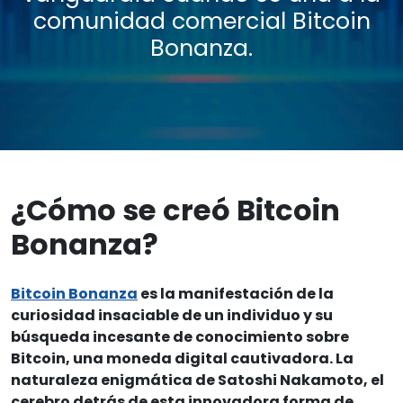
comunidad comercial Bitcoin
Bonanza.
¿Cómo se creó Bitcoin
Bonanza?
Bitcoin Bonanza
es la manifestación de la
curiosidad insaciable de un individuo y su
búsqueda incesante de conocimiento sobre
Bitcoin, una moneda digital cautivadora. La
naturaleza enigmática de Satoshi Nakamoto, el
cerebro detrás de esta innovadora forma de