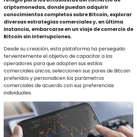
criptomonedas, donde puedan adquirir
conocimientos completos sobre Bitcoin, explorar
diversas estrategias comerciales y, en última
instancia, embarcarse en un viaje de comercio de
Bitcoin sin interrupciones.
Desde su creación, esta plataforma ha perseguido
fervientemente el objetivo de capacitar a los
operadores para que adopten sus estilos
comerciales únicos, seleccionen sus pares de Bitcoin
preferidos y personalicen los parámetros
comerciales de acuerdo con sus preferencias
individuales.