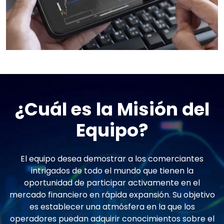
¿Cuál es la Misión del
Equipo?
El equipo desea demostrar a los comerciantes
intrigados de todo el mundo que tienen la
oportunidad de participar activamente en el
mercado financiero en rápida expansión. Su objetivo
es establecer una atmósfera en la que los
operadores puedan adquirir conocimientos sobre el