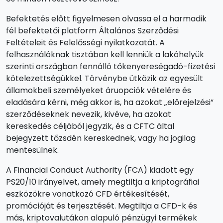
Befektetés előtt figyelmesen olvassa el a harmadik
fél befektetői platform Általános Szerződési
Feltételeit és Felelősségi nyilatkozatát. A
felhasználóknak tisztában kell lenniük a lakóhelyük
szerinti országban fennálló tőkenyereségadó-fizetési
kötelezettségükkel. Törvénybe ütközik az egyesült
államokbeli személyeket áruopciók vételére és
eladására kérni, még akkor is, ha azokat „előrejelzési”
szerződéseknek nevezik, kivéve, ha azokat
kereskedés céljából jegyzik, és a CFTC által
bejegyzett tőzsdén kereskednek, vagy ha jogilag
mentesülnek.
A Financial Conduct Authority (FCA) kiadott egy
PS20/10 irányelvet, amely megtiltja a kriptográfiai
eszközökre vonatkozó CFD értékesítését,
promócióját és terjesztését. Megtiltja a CFD-k és
más, kriptovalutákon alapuló pénzügyi termékek