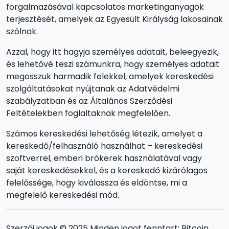
forgalmazásával kapcsolatos marketinganyagok
terjesztését, amelyek az Egyesült Királyság lakosainak
szólnak.
Azzal, hogy itt hagyja személyes adatait, beleegyezik,
és lehetővé teszi számunkra, hogy személyes adatait
megosszuk harmadik felekkel, amelyek kereskedési
szolgáltatásokat nyújtanak az Adatvédelmi
szabályzatban és az Általános Szerződési
Feltételekben foglaltaknak megfelelően.
Számos kereskedési lehetőség létezik, amelyet a
kereskedő/felhasználó használhat – kereskedési
szoftverrel, emberi brókerek használatával vagy
saját kereskedésekkel, és a kereskedő kizárólagos
felelőssége, hogy kiválassza és eldöntse, mi a
megfelelő kereskedési mód.
Szerzői jogok © 2025 Minden jogot fenntart: Bitcoin