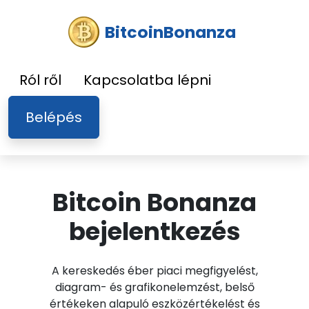
BitcoinBonanza
Ról ről
Kapcsolatba lépni
Belépés
Bitcoin Bonanza
bejelentkezés
A kereskedés éber piaci megfigyelést,
diagram- és grafikonelemzést, belső
értékeken alapuló eszközértékelést és