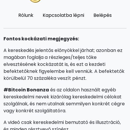
Rólunk
Kapcsolatba lépni
Belépés
Fontos kockázati megjegyzés:
A kereskedés jelentős előnyökkel járhat; azonban ez
magában foglalja a részleges/teljes tőke
elvesztésének kockázatát is, és ezt a kezdeti
befektetőknek figyelembe kell venniük. A befektetők
körülbelül 70 százaléka veszít pénzt.
#Bitcoin Bonanza
és az oldalon használt egyéb
kereskedelmi nevek kizárólag kereskedelmi célokat
szolgálnak, és nem utalnak semmilyen konkrét cégre
vagy konkrét szolgáltatóra.
A videó csak kereskedelmi bemutató és illusztráció,
és minden résztvevő színész.