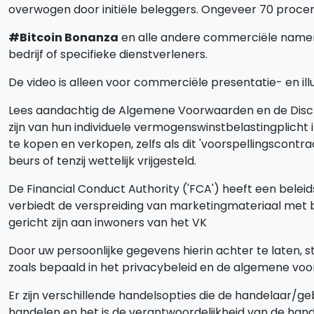
overwogen door initiële beleggers. Ongeveer 70 procent
#Bitcoin Bonanza
en alle andere commerciële namen d
bedrijf of specifieke dienstverleners.
De video is alleen voor commerciële presentatie- en ill
Lees aandachtig de Algemene Voorwaarden en de Discl
zijn van hun individuele vermogenswinstbelastingplicht 
te kopen en verkopen, zelfs als dit 'voorspellingscon
beurs of tenzij wettelijk vrijgesteld.
De Financial Conduct Authority ('FCA') heeft een beleid
verbiedt de verspreiding van marketingmateriaal met be
gericht zijn aan inwoners van het VK
Door uw persoonlijke gegevens hierin achter te laten, 
zoals bepaald in het privacybeleid en de algemene vo
Er zijn verschillende handelsopties die de handelaar/g
handelen en het is de verantwoordelijkheid van de hand