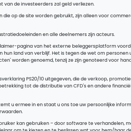
 van de investeerders zal geld verliezen.
ie op de site worden gebruikt, zijn alleen voor commerci
ustratiedoeleinden en alle deelnemers zijn acteurs.
aimer-pagina van het externe beleggersplatform voord
in hun land van verblijf. Het is tegen de wet om personen
tracten' worden genoemd, tenzij ze zijn genoteerd voor 
sverklaring PS20/10 uitgegeven, die de verkoop, promotie
trekking tot de distributie van CFD's en andere financi
stemt u ermee in en staat u ons toe uw persoonlijke info
orwaarden.
ebruiker kan gebruiken – door software te verhandelen, me
elaar om te kiezen en te beslissen wat voor hem/haar de 