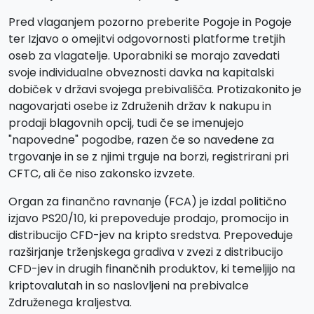
Pred vlaganjem pozorno preberite Pogoje in Pogoje
ter Izjavo o omejitvi odgovornosti platforme tretjih
oseb za vlagatelje. Uporabniki se morajo zavedati
svoje individualne obveznosti davka na kapitalski
dobiček v državi svojega prebivališča. Protizakonito je
nagovarjati osebe iz Združenih držav k nakupu in
prodaji blagovnih opcij, tudi če se imenujejo
"napovedne" pogodbe, razen če so navedene za
trgovanje in se z njimi trguje na borzi, registrirani pri
CFTC, ali če niso zakonsko izvzete.
Organ za finančno ravnanje (FCA) je izdal politično
izjavo PS20/10, ki prepoveduje prodajo, promocijo in
distribucijo CFD-jev na kripto sredstva. Prepoveduje
razširjanje trženjskega gradiva v zvezi z distribucijo
CFD-jev in drugih finančnih produktov, ki temeljijo na
kriptovalutah in so naslovljeni na prebivalce
Združenega kraljestva.