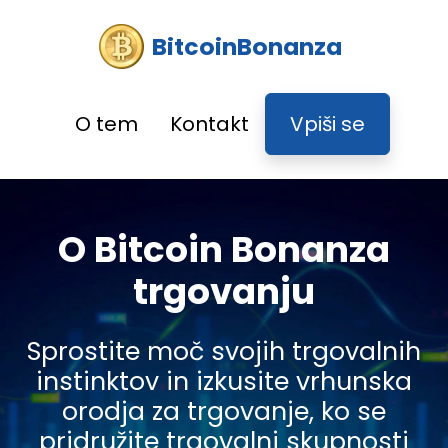
BitcoinBonanza
O tem
Kontakt
Vpiši se
O Bitcoin Bonanza
trgovanju
Sprostite moč svojih trgovalnih
instinktov in izkusite vrhunska
orodja za trgovanje, ko se
pridružite trgovalni skupnosti