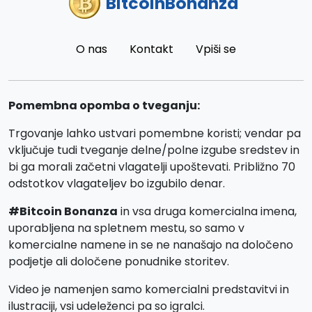
BitcoinBonanza
O nas
Kontakt
Vpiši se
Pomembna opomba o tveganju:
Trgovanje lahko ustvari pomembne koristi; vendar pa
vključuje tudi tveganje delne/polne izgube sredstev in
bi ga morali začetni vlagatelji upoštevati. Približno 70
odstotkov vlagateljev bo izgubilo denar.
#Bitcoin Bonanza
in vsa druga komercialna imena,
uporabljena na spletnem mestu, so samo v
komercialne namene in se ne nanašajo na določeno
podjetje ali določene ponudnike storitev.
Video je namenjen samo komercialni predstavitvi in
ilustraciji, vsi udeleženci pa so igralci.