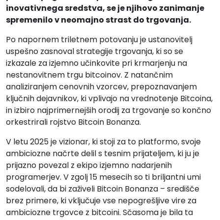
inovativnega sredstva, se je njihovo zanimanje
spremenilo v neomajno strast do trgovanja.
Po napornem triletnem potovanju je ustanovitelj
uspešno zasnoval strategije trgovanja, ki so se
izkazale za izjemno učinkovite pri krmarjenju na
nestanovitnem trgu bitcoinov. Z natančnim
analiziranjem cenovnih vzorcev, prepoznavanjem
ključnih dejavnikov, ki vplivajo na vrednotenje Bitcoina,
in izbiro najprimernejših orodij za trgovanje so končno
orkestrirali rojstvo Bitcoin Bonanza.
V letu 2025 je vizionar, ki stoji za to platformo, svoje
ambiciozne načrte delil s tesnim prijateljem, ki ju je
prijazno povezal z ekipo izjemno nadarjenih
programerjev. V zgolj 15 mesecih so ti briljantni umi
sodelovali, da bi zaživeli Bitcoin Bonanza – središče
brez primere, ki vključuje vse nepogrešljive vire za
ambiciozne trgovce z bitcoini. Sčasoma je bila ta