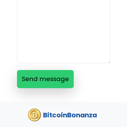
Send message
BitcoinBonanza